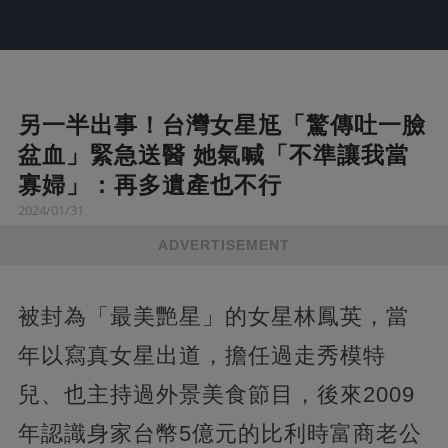
另一半出事！台灣女星尪「驚傳吐一臉
盆血」緊急送醫 她氣喊「不準讓我當
寡婦」：再多遺產也不行
2024/01/31
ADVERTISEMENT
被封為「最美艷星」的女星林鳳英，當
年以寫真女星出道，擔任過走秀模特
兒、也主持過外景美食節目，後來2009
年認識身家台幣5億元的比利時富商老公