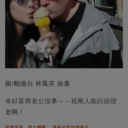
圖/翻攝自 林鳳英 臉書
幸好富商老公沒事～～祝兩人能白頭偕
老啊！
版權所有，禁止轉載。 違者必究法律責任。