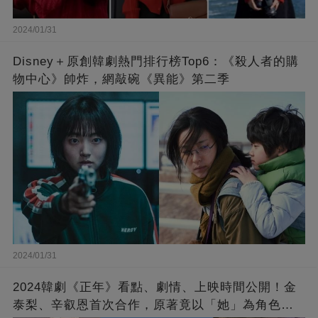
2024/01/31
Disney＋原創韓劇熱門排行榜Top6：《殺人者的購
物中心》帥炸，網敲碗《異能》第二季
2024/01/31
2024韓劇《正年》看點、劇情、上映時間公開！金
泰梨、辛叡恩首次合作，原著竟以「她」為角色原