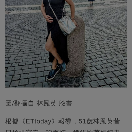
圖/翻攝自 林鳳英 臉書
根據《ETtoday》報導，51歲林鳳英昔