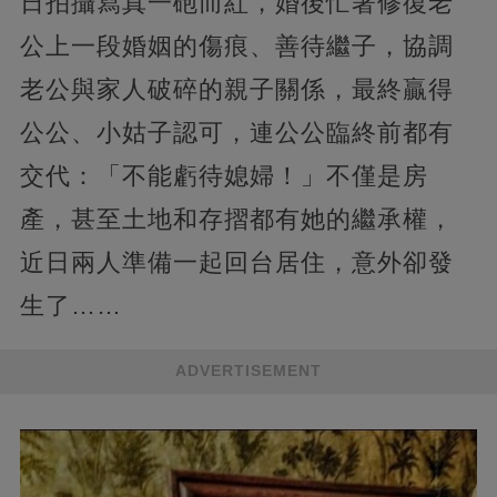
日拍攝寫真一砲而紅，婚後忙著修復老
公上一段婚姻的傷痕、善待繼子，協調
老公與家人破碎的親子關係，最終贏得
公公、小姑子認可，連公公臨終前都有
交代：「不能虧待媳婦！」不僅是房
產，甚至土地和存摺都有她的繼承權，
近日兩人準備一起回台居住，意外卻發
生了……
ADVERTISEMENT