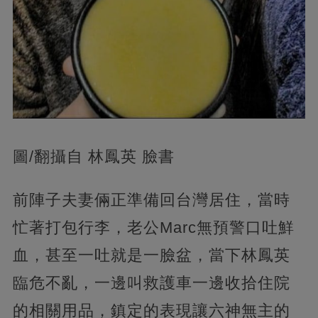
圖/翻攝自 林鳳英 臉書
前陣子夫妻倆正準備回台灣居住，當時
忙著打包行李，老公Marc無預警口吐鮮
血，甚至一吐就是一臉盆，當下林鳳英
臨危不亂，一邊叫救護車一邊收拾住院
的相關用品，鎮定的表現讓六神無主的