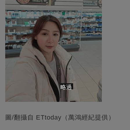
略過
圖/翻攝自 ETtoday（萬鴻經紀提供）