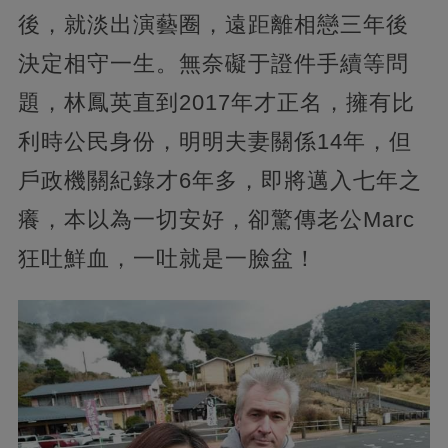
後，就淡出演藝圈，遠距離相戀三年後
決定相守一生。無奈礙于證件手續等問
題，林鳳英直到2017年才正名，擁有比
利時公民身份，明明夫妻關係14年，但
戶政機關紀錄才6年多，即將邁入七年之
癢，本以為一切安好，卻驚傳老公Marc
狂吐鮮血，一吐就是一臉盆！