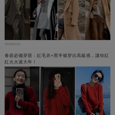
2024/01/31
春節必備穿搭：紅毛衣+黑半裙穿出高級感，讓你紅
紅火火過大年！