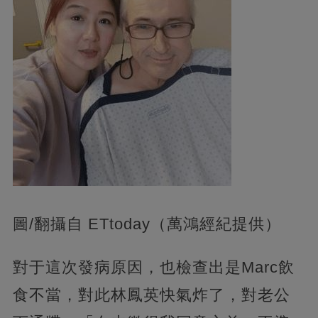
圖/翻攝自 ETtoday（萬鴻經紀提供）
對于這次發病原因，也檢查出是Marc飲
食不當，對此林鳳英快氣炸了，對老公