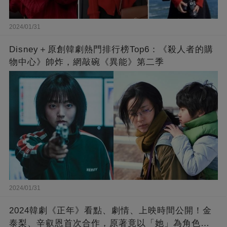
2024/01/31
Disney＋原創韓劇熱門排行榜Top6：《殺人者的購
物中心》帥炸，網敲碗《異能》第二季
2024/01/31
2024韓劇《正年》看點、劇情、上映時間公開！金
泰梨、辛叡恩首次合作，原著竟以「她」為角色原