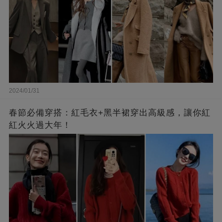
2024/01/31
春節必備穿搭：紅毛衣+黑半裙穿出高級感，讓你紅
紅火火過大年！